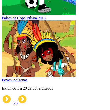
Países da Copa Rússia 2018
Povos indígenas
Exibindo
1
a
20
de
53
resultados
1
2
3