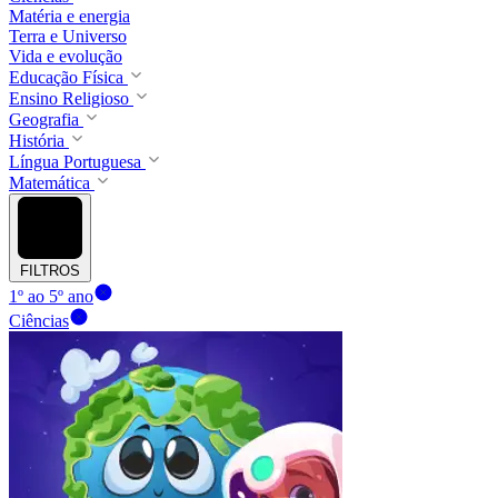
Matéria e energia
Terra e Universo
Vida e evolução
Educação Física
Ensino Religioso
Geografia
História
Língua Portuguesa
Matemática
FILTROS
1º ao 5º ano
Ciências